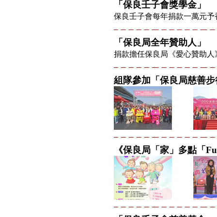
「保良壬子會獎學金」
保良壬子會每年捐款一萬元予
「保良局全年贊助人」
捐款擔任保良局《愛心贊助人
組隊參加「保良局慈善步
《保良局「家」多點「Fu