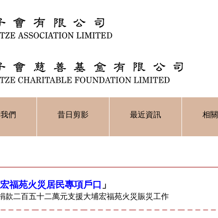
於我們
昔日剪影
最近資訊
相關
援宏福苑火災居民專項戶口
」
金捐款二百五十二萬元支援大埔宏福苑火災賑災工作