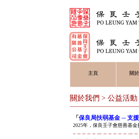
主頁
關
關於我們 > 公益活動
「
保良局扶弱基金 ─ 支
2025年，保良壬子會慈善基